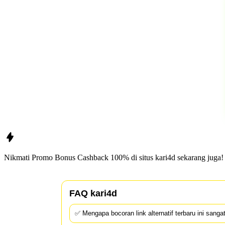
Nikmati Promo Bonus Cashback 100% di situs
kari4d
sekarang juga!
FAQ kari4d
✅ Mengapa bocoran link alternatif terbaru ini sanga