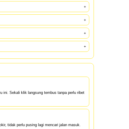
+
+
+
+
 ini. Sekali klik langsung tembus tanpa perlu ribet
kir, tidak perlu pusing lagi mencari jalan masuk.