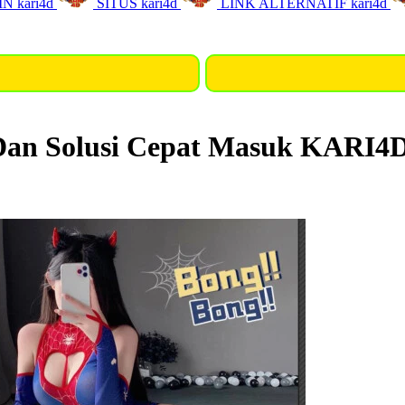
N kari4d
SITUS kari4d
LINK ALTERNATIF kari4d
u Dan Solusi Cepat Masuk KARI4