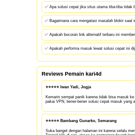
✅ Apa solusi cepat jika situs utama tiba-tiba tidak
✅ Bagaimana cara mengatasi masalah blokir saat i
✅ Apakah bocoran link alternatif terbaru ini memb
✅ Apakah performa masuk lewat solusi cepat ini dij
Reviews Pemain kari4d
⭐⭐⭐⭐⭐ Iwan Yadi, Jogja
Kemarin sempat panik karena tidak bisa masuk ke sit
pakai VPN, bener-bener solusi cepat masuk yang an
⭐⭐⭐⭐⭐ Bambang Gunarko, Semarang
Suka banget dengan halaman ini karena selalu menye