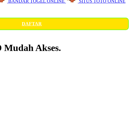
BANDAR TOGEL ONLINE
SITUS TOTO ONLINE
DAFTAR
D Mudah Akses.