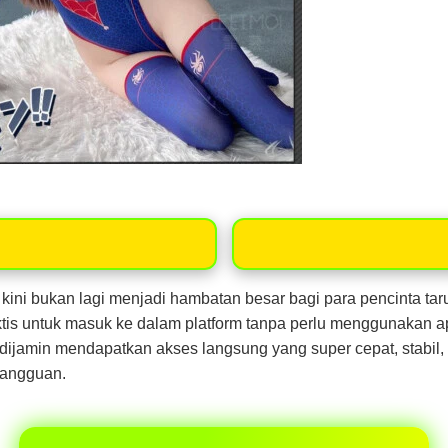
kini bukan lagi menjadi hambatan besar bagi para pencinta taruh
raktis untuk masuk ke dalam platform tanpa perlu menggunakan 
 dijamin mendapatkan akses langsung yang super cepat, stabil
gangguan.